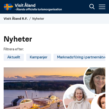
Visit
Visit Åland R.F.
/
Nyheter
Åland
R.F.
Nyheter
Filtrera efter:
Aktuellt
Kampanjer
Marknadsföring i partnernätver