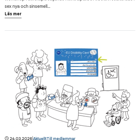
sex nya och sinsemell...
Läs mer
|
24.03.2026
Aktuellt
Till medlemmar