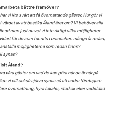
 samarbeta bättre framöver?
i lite svårt att få övernattande gäster. Hur gör vi
i värdet av att besöka Åland året om? Vi behöver alla
ad men just nu vet vi inte riktigt vilka möjligheter
lvklart för de som funnits i branschen många år redan,
manställa möjligheterna som redan finns?
ll synas?
isit Åland?
era våra gäster om vad de kan göra när de är här på
en vi vill också själva synas så att andra företagare
e övernattning, hyra lokaler, storkök eller vedeldad