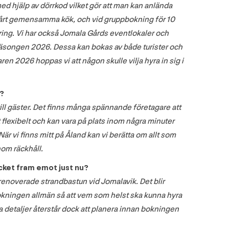
ed hjälp av dörrkod vilket gör att man kan anlända
i vårt gemensamma kök, och vid gruppbokning för 10
vering. Vi har också Jomala Gårds eventlokaler och
 säsongen 2026. Dessa kan bokas av både turister och
ren 2026 hoppas vi att någon skulle vilja hyra in sig i
d?
ill gäster. Det finns många spännande företagare att
 flexibelt och kan vara på plats inom några minuter
r vi finns mitt på Åland kan vi berätta om allt som
nom räckhåll.
ycket fram emot just nu?
enoverade strandbastun vid Jomalavik. Det blir
 bokningen allmän så att vem som helst ska kunna hyra
 detaljer återstår dock att planera innan bokningen