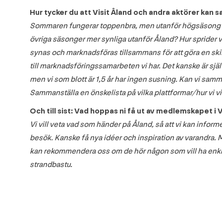
Hur tycker du att Visit Åland och andra aktörer kan
Sommaren fungerar toppenbra, men utanför högsäsong har v
övriga säsonger mer synliga utanför Åland? Hur sprider v
synas och marknadsföras tillsammans för att göra en skilln
till marknadsföringssamarbeten vi har. Det kanske är sjä
men vi som blott är 1,5 år har ingen susning. Kan vi sam
Sammanställa en önskelista på vilka plattformar/hur vi vi
Och till sist: Vad hoppas ni få ut av medlemskapet i V
Vi vill veta vad som händer på Åland, så att vi kan inform
besök. Kanske få nya idéer och inspiration av varandra. M
kan rekommendera oss om de hör någon som vill ha enklar
strandbastu.