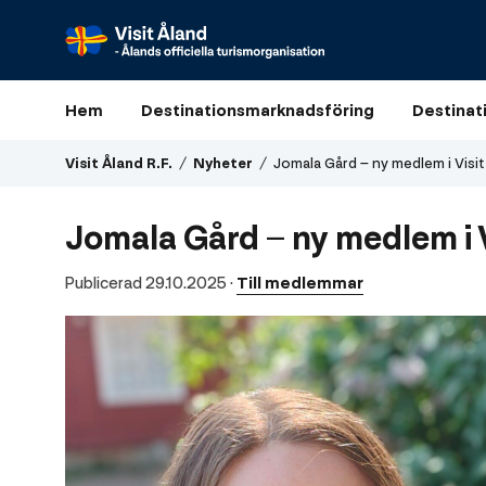
Visit
Åland
Hem
Destinationsmarknadsföring
Destinat
R.F.
Visit Åland R.F.
/
Nyheter
/
Jomala Gård – ny medlem i Visit
Jomala Gård – ny medlem i 
Publicerad 29.10.2025
·
Till medlemmar