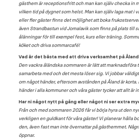
gästhem är receptionsfritt och man kan själv checka in m
vilken tid på dygnet som helst. Man kan själv laga mat 
eller fler gäster finns det möjlighet att boka frukostser
även Strandbastun vid Jomalavik som finns på plats till
ålänningar för till exempel fest, kurs eller träning. Somma
köket och driva sommarcafé!
Vad är det bästa med att driva verksamhet på Ålan
Den vackra åländska sommaren är lätt att marknadsföra t
samarbeta med och det mesta löser sig. Vi jobbar väldigt
om något händer, eftersom avstånden på Åland är korta. Nä
händer i alla kommuner och våra gäster tycker att allt är i
Har ni något nytt på gång eller något ni ser extra m
Från och med sommaren 2026 får vi börja hyra ut den nyr
verkligen en guldkant för våra gäster! Vi planerar hålla
den, även fast man inte övernattar på gästhemmet. Några
öppnar.