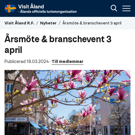
Visit
Visit Åland R.F.
/
Nyheter
/
Årsmöte & branschevent 3 april
Åland
R.F.
Årsmöte & branschevent 3
april
Publicerad 19.03.2024
·
Till medlemmar