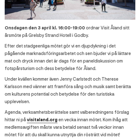
Onsdagen den 3 april kl. 16:00-19:00
ordnar Visit Åland sitt
årsmöte på Grelsby Strand Hotell i Godby.
Efter det stadgeenliga mötet gör vi en djupdykning i det
pågående marknadsföringsarbetet och sen bjuder vi på lättare
mat och dryck innan det är dags för en paneldiskussion om
fotspårsturism och dess betydelse för Åland.
Under kvällen kommer även Jenny Carlstedt och Therese
Karlsson med vänner att framföra sång och musik samt berätta
om kulturens potential och betydelse för den turistiska
upplevelsen.
Agenda, verksamhetsberättelse samt valberedningens förslag
hittar ni på
visitaland.org
en vecka innan mötet. Kom ihåg att
medlemsavgiften måste vara betald senast två veckor innan
mötet för att du skall kunna utnyttja din rösträtt vid mötet!