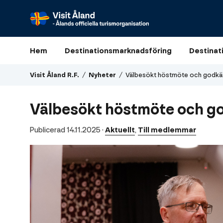
Visit
Åland
Hem
Destinationsmarknadsföring
Destinat
R.F.
Visit Åland R.F.
/
Nyheter
/
Välbesökt höstmöte och godkä
Välbesökt höstmöte och g
Publicerad 14.11.2025
·
Aktuellt
,
Till medlemmar