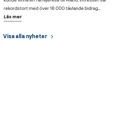
kunde vinna en familjeresa till Åland. Intresset var
rekordstort med över 16 000 tävlande bidrag…
Läs mer
Visa alla nyheter