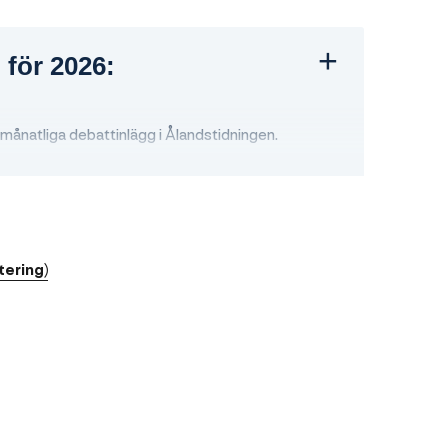
 för 2026:
månatliga debattinlägg i Ålandstidningen.
et med att förverkliga de planerade
 genomföra.
yvoy som ny samarbetspartner.
tering)
en från inspiration till bokning.
om samarbeten, till exempel med Visit Finland,
k.