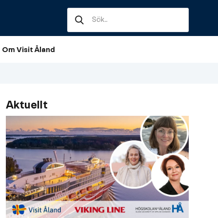
Sök
When autocomplete results 
efter:
Om Visit Åland
Aktuellt