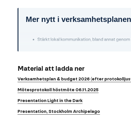
Mer nytt i verksamhetsplanen
Stärkt lokal kommunikation, bland annat genom 
Förutsatt att Leaderstöd beviljas startar arbet
mountainbikeleder som är mest realistiska att
Aktivt positioneringsarbete i Sverige, med Jo
Material att ladda ner
Ökat fokus på medlemsengagemang.
Verksamhetsplan & budget 2026 (efter protokolljus
Utveckling av virsitaland.com för att förenkla väg
Mötesprotokoll höstmöte 06.11.2025
Sondering av marknader utanför närområdet gen
Presentation
Light in the Dark
samt inom ramen för projekt och partnernätver
Presentation, Stockholm Archipelago