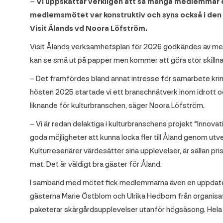
– Vi uppskattar verkligen att så många medlemmar 
medlemsmötet var konstruktiv och syns också i den
Visit Ålands vd Noora Löfström.
Visit Ålands verksamhetsplan för 2026 godkändes av me
kan se små ut på papper men kommer att göra stor skill
– Det framfördes bland annat intresse för samarbete krin
hösten 2025 startade vi ett branschnätverk inom idrott och
liknande för kulturbranschen, säger Noora Löfström.
– Vi är redan delaktiga i kulturbranschens projekt “Inno
goda möjligheter att kunna locka fler till Åland genom utv
Kulturresenärer värdesätter sina upplevelser, är sällan pri
mat. Det är väldigt bra gäster för Åland.
I samband med mötet fick medlemmarna även en uppdaterin
gästerna Marie Östblom och Ulrika Hedbom från organisa
paketerar skärgårdsupplevelser utanför högsäsong. Hela 