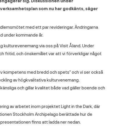
engagerar sig. Diskussionen under
 verksamhetsplan som nu har godkänts, säger
dlemsmötet med ett par revideringar. Ändringarna
nad under kommande år.
g kulturevenemang via oss på Visit Åland. Under
 fritid, och önskemålet var att vi förverkligar något
vativ kompetens med bredd och spets” och vi ser också
eckling av högkvalitativa kulturvenemang.
skänsliga och gillar kvalitet både vad gäller boende och
g av arbetet inom projektet Light in the Dark, där
tionen Stockholm Archipelago berättade hur de
presentationen finns att ladda ner nedan.