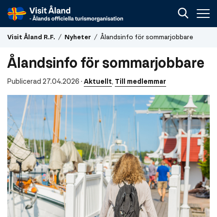
Visit
Visit Åland R.F.
/
Nyheter
/
Ålandsinfo för sommarjobbare
Åland
R.F.
Ålandsinfo för sommarjobbare
Publicerad 27.04.2026
·
Aktuellt
,
Till medlemmar