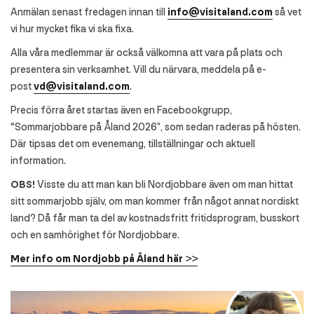
Anmälan senast fredagen innan till
info@visitaland.com
så vet
vi hur mycket fika vi ska fixa.
Alla våra medlemmar är också välkomna att vara på plats och
presentera sin verksamhet. Vill du närvara, meddela på e-
post
vd@visitaland.com
.
Precis förra året startas även en Facebookgrupp,
“Sommarjobbare på Åland 2026”, som sedan raderas på hösten.
Där tipsas det om evenemang, tillställningar och aktuell
information.
OBS!
Visste du att man kan bli Nordjobbare även om man hittat
sitt sommarjobb själv, om man kommer från något annat nordiskt
land? Då får man ta del av kostnadsfritt fritidsprogram, busskort
och en samhörighet för Nordjobbare.
Mer info om Nordjobb på Åland här >>