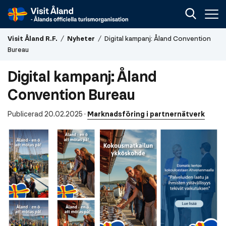
Visit
Visit Åland R.F.
/
Nyheter
/
Digital kampanj: Åland Convention
Åland
Bureau
R.F.
Digital kampanj: Åland
Convention Burea
u
Publicerad 20.02.2025
·
Marknadsföring i partnernätverk