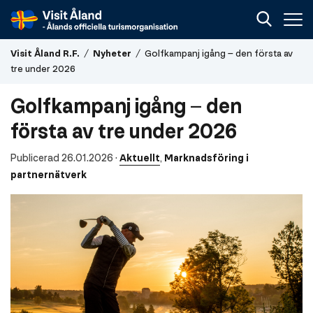
Visit
Visit Åland R.F.
/
Nyheter
/
Golfkampanj igång – den första av
Åland
tre under 2026
R.F.
Golfkampanj igång – den
första av tre under 2026
Publicerad 26.01.2026
·
Aktuellt
,
Marknadsföring i
partnernätverk