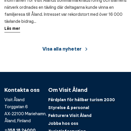
Inom ramen för Visit Ålands sommarmarknadsföring och Barnens
nätverk ordnades en tävling där deltagarna kunde vinna en
familjeresa till Åland. Intresset var rekordstort med över 16 000
tävlande bidrag…
Läs mer
Visa alla nyheter
Kontakta oss
Om Visit Åland
Visit Åland
Färdplan för hållbar turism 2030
Torggatan 6
Styrelse & personal
AX-22100 Mariehamn,
Fakturera Visit Åland
Åland, Finland
Jobba hos oss
+358 18 24000