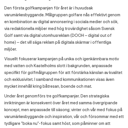
Den första golfkampanjen för året är i huvudsak
varumärkesbyggande. Målgruppen golfare nås effektivt genom
en kombination av digital annonsering i sociala medier och sök,
via redaktionella miljöer med hög trovärdighet såsom Svensk
Golf samt via digital utomhusreklam (DOOH – digital out of
home) – det vill säga reklam på digitala skärmar i offentliga
miljöer.
Visuellt fokuserar kampanjen på unika och igenkännbara motiv
med vatten och Kastelholms slott i bakgrunden, anpassade
specifikt för golfmålgruppen för att förstärka känslan av kvalitet
och exklusivitet. I samband med kommunikationen visas även
mycket innehåll kring båtresan, boende och mat.
Under året genomförs tre golfkampanjer. Den strategiska
inriktningen är konsekvent över året med samma övergripande
koncept, men anpassade till säsong; vinter och vår med fokus på
varumärkesbyggande och inspiration, vår och försommar med ett
tydligare ”boka nu”-fokus samt höst, som påminner om att