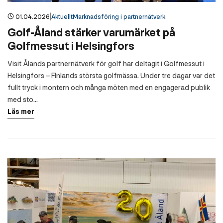
|
01.04.2026
Aktuellt
Marknadsföring i partnernätverk
Golf-Åland stärker varumärket på
Golfmessut i Helsingfors
Visit Ålands partnernätverk för golf har deltagit i Golfmessut i
Helsingfors – FInlands största golfmässa. Under tre dagar var det
fullt tryck i montern och många möten med en engagerad publik
med sto…
Läs mer